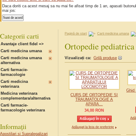
Daca doriti ca acest mesaj sa nu mai fie afisat timp de 1 an, apasati butonu
mai jos:
Categorii carti
Pagină de start
Carti medicina umana
Ortopedie pediatrica
Avantaje client fidel =>
Carti medicina umana
Carti medicina umana
Vizualizați ca:
Grilă produse
alternativa
Carti farmacie-
farmacologie
Carti medicina
veterinara
Ghid 
Medicina veterinara
CURS DE ORTOPEDIE SI
complementara/alternativa
TRAUMATOLOGIE A
APARA...
Carti farmacie-
farmacologie veterinara
34,00
RON
Adău
Informații
Adăugați la lista de preferințe
Apostilari si Supralegalizari