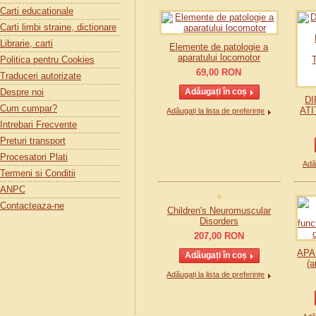
Carti educationale
Carti limbi straine, dictionare
Librarie, carti
Elemente de patologie a
aparatului locomotor
Politica pentru Cookies
69,00
RON
Traduceri autorizate
Despre noi
DI
Cum cumpar?
ATI
Adăugați la lista de preferințe
Intrebari Frecvente
Preturi transport
Procesatori Plati
Adău
Termeni si Conditii
ANPC
Contacteaza-ne
Children's Neuromuscular
Disorders
207,00
RON
APA
(a
Adăugați la lista de preferințe