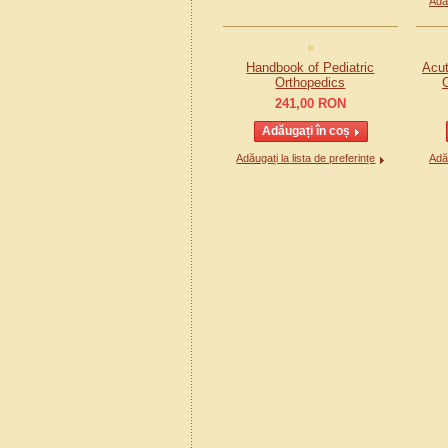
Adău
Handbook of Pediatric
Acut
Orthopedics
241,00
RON
Adăugați la lista de preferințe
Adău