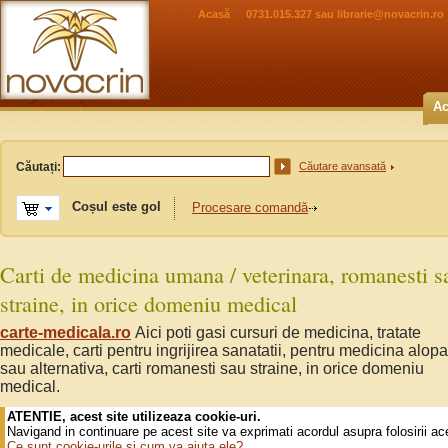
Acasă
0731.015.327 sau
librarie@novacrin.ro
Ac
Căutați:
Căutare avansată
Coșul este gol
Procesare comandă
Carti de medicina umana / veterinara, romanesti s
straine, in orice domeniu medical
carte-medicala.ro
Aici poti gasi cursuri de medicina, tratate
medicale, carti pentru ingrijirea sanatatii, pentru medicina alopa
sau alternativa, carti romanesti sau straine, in orice domeniu
medical.
ATENTIE, acest site utilizeaza cookie-uri.
Navigand in continuare pe acest site va exprimati acordul asupra folosirii ac
Ce sunt cookie-urile si cum va ajuta ele?