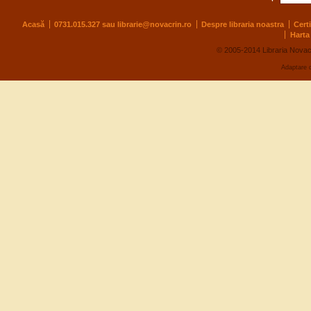
Acasă
0731.015.327 sau
librarie@novacrin.ro
Despre libraria noastra
Cert
Harta 
© 2005-2014 Libraria Novac
Adaptare 