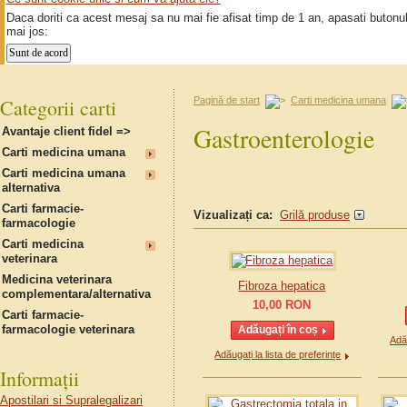
Daca doriti ca acest mesaj sa nu mai fie afisat timp de 1 an, apasati butonu
mai jos:
Categorii carti
Pagină de start
Carti medicina umana
Gastroenterologie
Avantaje client fidel =>
Carti medicina umana
Carti medicina umana
alternativa
Carti farmacie-
Vizualizați ca:
Grilă produse
farmacologie
Carti medicina
veterinara
Medicina veterinara
Fibroza hepatica
complementara/alternativa
10,00
RON
Carti farmacie-
farmacologie veterinara
Adău
Adăugați la lista de preferințe
Informații
Apostilari si Supralegalizari