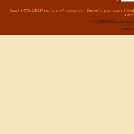
Acasă
0731.015.327 sau
librarie@novacrin.ro
Despre libraria noastra
Cert
Harta 
© 2005-2014 Libraria Novac
Adaptare 