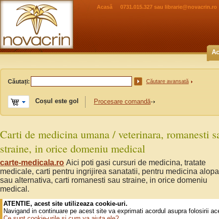
Acasă
0731.015.327 sau
librarie@novacrin.ro
Ac
Căutați:
Căutare avansată
Coșul este gol
Procesare comandă
Carti de medicina umana / veterinara, romanesti s
straine, in orice domeniu medical
carte-medicala.ro
Aici poti gasi cursuri de medicina, tratate
medicale, carti pentru ingrijirea sanatatii, pentru medicina alopa
sau alternativa, carti romanesti sau straine, in orice domeniu
medical.
ATENTIE, acest site utilizeaza cookie-uri.
Navigand in continuare pe acest site va exprimati acordul asupra folosirii ac
Ce sunt cookie-urile si cum va ajuta ele?