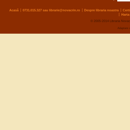
Acasă
0731.015.327 sau
librarie@novacrin.ro
Despre libraria noastra
Cert
Harta 
© 2005-2014 Libraria Novac
Adaptare 