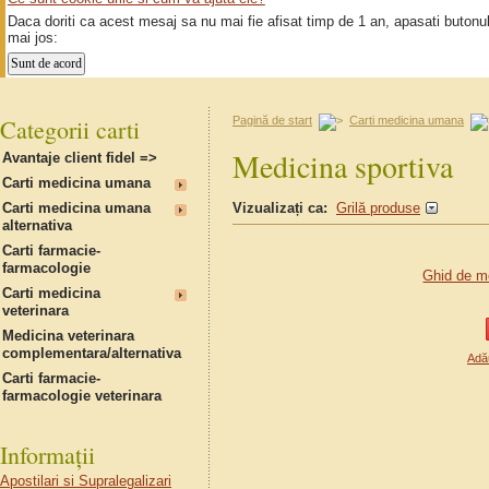
Daca doriti ca acest mesaj sa nu mai fie afisat timp de 1 an, apasati butonu
mai jos:
Categorii carti
Pagină de start
Carti medicina umana
Medicina sportiva
Avantaje client fidel =>
Carti medicina umana
Carti medicina umana
Vizualizați ca:
Grilă produse
alternativa
Carti farmacie-
farmacologie
Ghid de me
Carti medicina
veterinara
Medicina veterinara
complementara/alternativa
Adău
Carti farmacie-
farmacologie veterinara
Informații
Apostilari si Supralegalizari