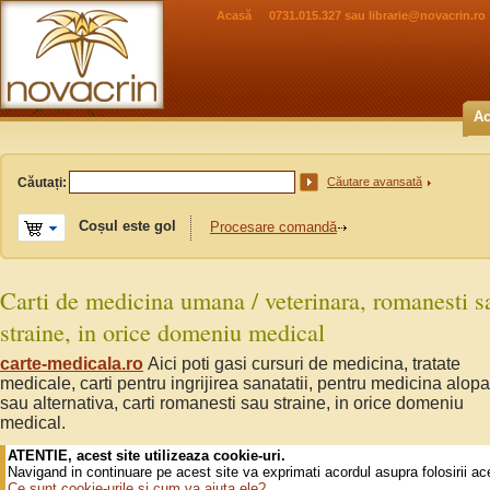
Acasă
0731.015.327 sau
librarie@novacrin.ro
Ac
Căutați:
Căutare avansată
Coșul este gol
Procesare comandă
Carti de medicina umana / veterinara, romanesti s
straine, in orice domeniu medical
carte-medicala.ro
Aici poti gasi cursuri de medicina, tratate
medicale, carti pentru ingrijirea sanatatii, pentru medicina alopa
sau alternativa, carti romanesti sau straine, in orice domeniu
medical.
ATENTIE, acest site utilizeaza cookie-uri.
Navigand in continuare pe acest site va exprimati acordul asupra folosirii ac
Ce sunt cookie-urile si cum va ajuta ele?