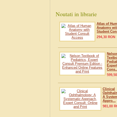
Noutati in librarie
Atlas of Hu
Anatomy wit
Student Cons
294,30
RON
Nelso
Textb
Pediat
Exper
Cons..
599,50
Clinical
Ophthal
A System
Appro...
981,00
R