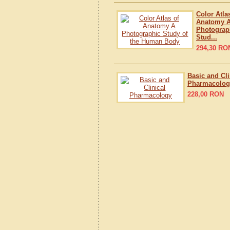
Color Atla
Anatomy 
Photograp
Stud...
294,30
RO
Basic and Cli
Pharmacolog
228,00
RON