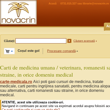
Acasă
0731.015.327 sau
librarie@novacrin.ro
Ac
Căutați:
Căutare avansată
Coșul este gol
Procesare comandă
Carti de medicina umana / veterinara, romanesti s
straine, in orice domeniu medical
carte-medicala.ro
Aici poti gasi cursuri de medicina, tratate
medicale, carti pentru ingrijirea sanatatii, pentru medicina alopa
sau alternativa, carti romanesti sau straine, in orice domeniu
medical.
ATENTIE, acest site utilizeaza cookie-uri.
Navigand in continuare pe acest site va exprimati acordul asupra folosirii ac
Ce sunt cookie-urile si cum va ajuta ele?