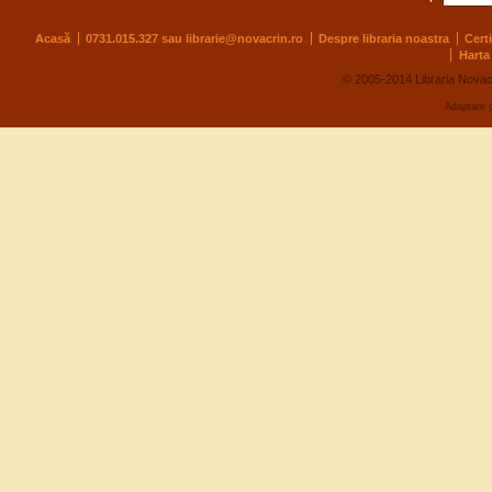
Acasă
0731.015.327 sau
librarie@novacrin.ro
Despre libraria noastra
Cert
Harta 
© 2005-2014 Libraria Novac
Adaptare 