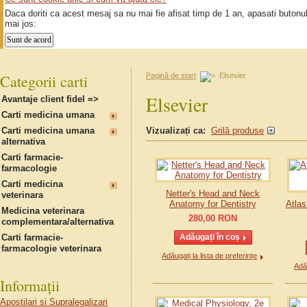
Daca doriti ca acest mesaj sa nu mai fie afisat timp de 1 an, apasati butonu
mai jos:
Categorii carti
Pagină de start
Elsevier
Elsevier
Avantaje client fidel =>
Carti medicina umana
Carti medicina umana
Vizualizați ca:
Grilă produse
alternativa
Carti farmacie-
farmacologie
Carti medicina
Netter's Head and Neck
veterinara
Anatomy for Dentistry
Atla
Medicina veterinara
280,00
RON
complementara/alternativa
Carti farmacie-
farmacologie veterinara
Adăugați la lista de preferințe
Adău
Informații
Apostilari si Supralegalizari