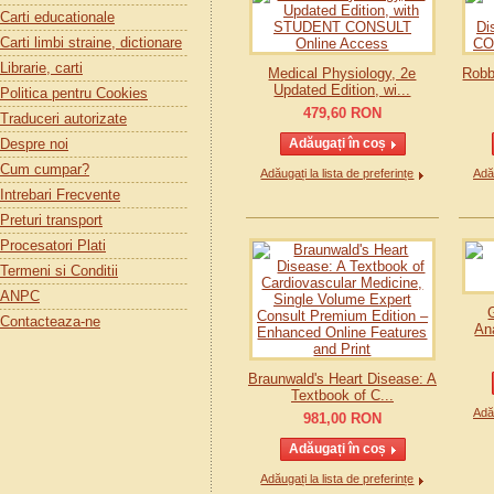
Carti educationale
Carti limbi straine, dictionare
Librarie, carti
Medical Physiology, 2e
Robb
Updated Edition, wi...
Politica pentru Cookies
479,60
RON
Traduceri autorizate
Despre noi
Cum cumpar?
Adăugați la lista de preferințe
Adău
Intrebari Frecvente
Preturi transport
Procesatori Plati
Termeni si Conditii
ANPC
Contacteaza-ne
Ana
Braunwald's Heart Disease: A
Textbook of C...
Adău
981,00
RON
Adăugați la lista de preferințe