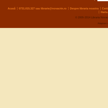
Acasă
0731.015.327 sau
librarie@novacrin.ro
Despre libraria noastra
Cert
Harta 
© 2005-2014 Libraria Novac
Adaptare 