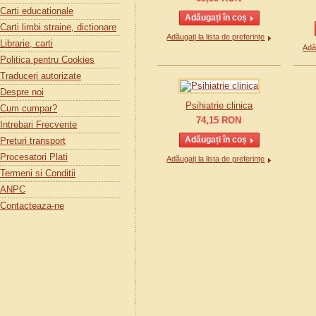
Carti educationale
Carti limbi straine, dictionare
Adăugați la lista de preferințe
Librarie, carti
Adău
Politica pentru Cookies
Traduceri autorizate
Despre noi
Psihiatrie clinica
Cum cumpar?
74,15
RON
Intrebari Frecvente
Preturi transport
Procesatori Plati
Adăugați la lista de preferințe
Termeni si Conditii
ANPC
Contacteaza-ne