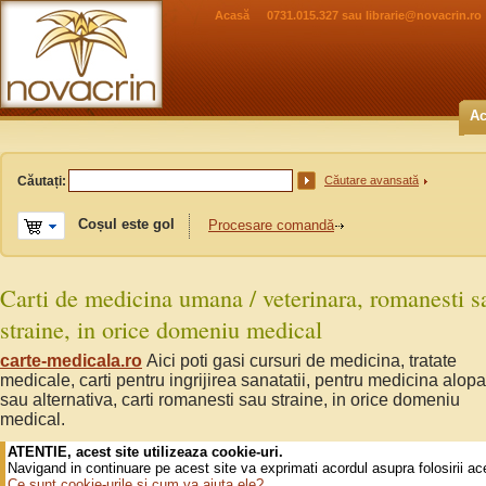
Acasă
0731.015.327 sau
librarie@novacrin.ro
Ac
Căutați:
Căutare avansată
Coșul este gol
Procesare comandă
Carti de medicina umana / veterinara, romanesti s
straine, in orice domeniu medical
carte-medicala.ro
Aici poti gasi cursuri de medicina, tratate
medicale, carti pentru ingrijirea sanatatii, pentru medicina alopa
sau alternativa, carti romanesti sau straine, in orice domeniu
medical.
ATENTIE, acest site utilizeaza cookie-uri.
Navigand in continuare pe acest site va exprimati acordul asupra folosirii ac
Ce sunt cookie-urile si cum va ajuta ele?