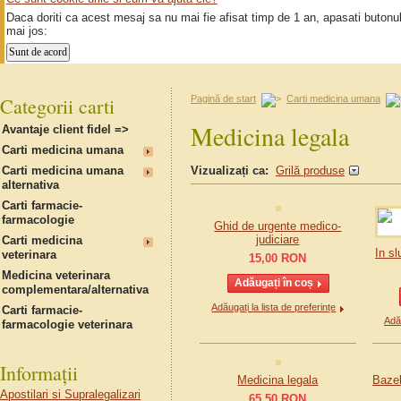
Daca doriti ca acest mesaj sa nu mai fie afisat timp de 1 an, apasati butonu
mai jos:
Categorii carti
Pagină de start
Carti medicina umana
Medicina legala
Avantaje client fidel =>
Carti medicina umana
Carti medicina umana
Vizualizați ca:
Grilă produse
alternativa
Carti farmacie-
farmacologie
Ghid de urgente medico-
judiciare
Carti medicina
In sl
veterinara
15,00
RON
Medicina veterinara
complementara/alternativa
Adăugați la lista de preferințe
Carti farmacie-
Adău
farmacologie veterinara
Informații
Medicina legala
Bazel
Apostilari si Supralegalizari
65,50
RON