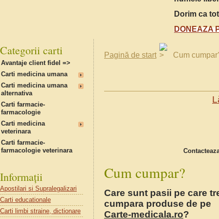
Dorim ca tot
DONEAZA P
Categorii carti
Pagină de start
Cum cumpar
Avantaje client fidel =>
Carti medicina umana
Carti medicina umana
alternativa
L
Carti farmacie-
farmacologie
Carti medicina
veterinara
Carti farmacie-
farmacologie veterinara
Contacteaza
Cum cumpar?
Informații
Apostilari si Supralegalizari
Care sunt pasii pe care tr
Carti educationale
cumpara produse de pe
Carti limbi straine, dictionare
Carte-medicala.ro
?