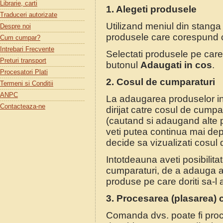
Librarie, carti
1. Alegeti produsele
Traduceri autorizate
Utilizand meniul din stanga 
Despre noi
produsele care corespund cr
Cum cumpar?
Intrebari Frecvente
Selectati produsele pe care
Preturi transport
butonul
Adaugati in cos
.
Procesatori Plati
2. Cosul de cumparaturi
Termeni si Conditii
ANPC
La adaugarea produselor in
Contacteaza-ne
dirijat catre cosul de cump
(cautand si adaugand alte p
veti putea continua mai dep
decide sa vizualizati cosul
Intotdeauna aveti posibilit
cumparaturi, de a adauga a
produse pe care doriti sa-l a
3. Procesarea (plasarea) 
Comanda dvs. poate fi proce