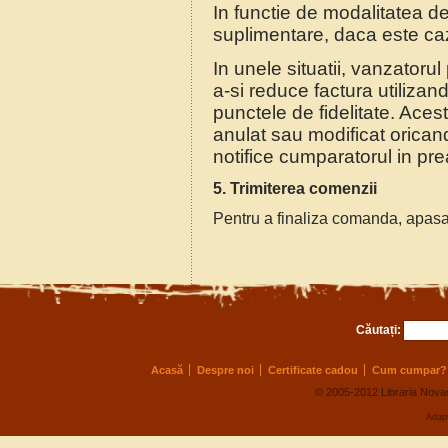
In functie de modalitatea de 
suplimentare, daca este ca
In unele situatii, vanzator
a-si reduce factura utilizan
punctele de fidelitate. Aces
anulat sau modificat oricand
notifice cumparatorul in prea
5. Trimiterea comenzii
Pentru a finaliza comanda, apasa
Căutați:
Acasă
Despre noi
Certificate cadou
Cum cumpar?
© 2005-2012 Libraria Novac
Adap