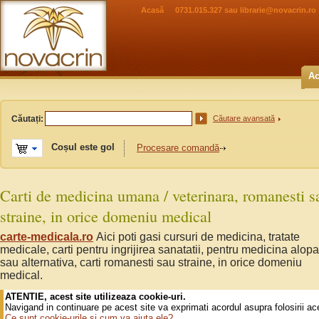
Acasă
0731.015.327 sau
librarie@novacrin.ro
Ac
Căutați:
Căutare avansată
Coșul este gol
Procesare comandă
Carti de medicina umana / veterinara, romanesti s
straine, in orice domeniu medical
carte-medicala.ro
Aici poti gasi cursuri de medicina, tratate
medicale, carti pentru ingrijirea sanatatii, pentru medicina alopa
sau alternativa, carti romanesti sau straine, in orice domeniu
medical.
ATENTIE, acest site utilizeaza cookie-uri.
Navigand in continuare pe acest site va exprimati acordul asupra folosirii ac
Ce sunt cookie-urile si cum va ajuta ele?