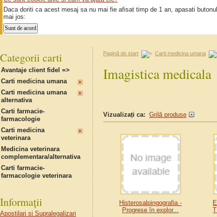
Daca doriti ca acest mesaj sa nu mai fie afisat timp de 1 an, apasati butonu
mai jos:
Categorii carti
Pagină de start
Carti medicina umana
Imagistica medicala
Avantaje client fidel =>
Carti medicina umana
Carti medicina umana
alternativa
Carti farmacie-
Vizualizați ca:
Grilă produse
farmacologie
Carti medicina
veterinara
Medicina veterinara
complementara/alternativa
Carti farmacie-
farmacologie veterinara
Informații
Histerosalpingografia -
E
Progrese în explor...
T
Apostilari si Supralegalizari