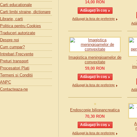
14,00
RON
Carti educationale
Carti limbi straine, dictionare
Librarie, carti
Adăugați la lista de preferințe
Adău
Politica pentru Cookies
Traduceri autorizate
Despre noi
Cum cumpar?
Intrebari Frecvente
Imagistica meningioamelor de
Preturi transport
convexitate
in
Procesatori Plati
59,00
RON
Termeni si Conditii
ANPC
Adăugați la lista de preferințe
Contacteaza-ne
Adău
Endoscopie biliopancreatica
70,30
RON
A
Adăugați la lista de preferințe