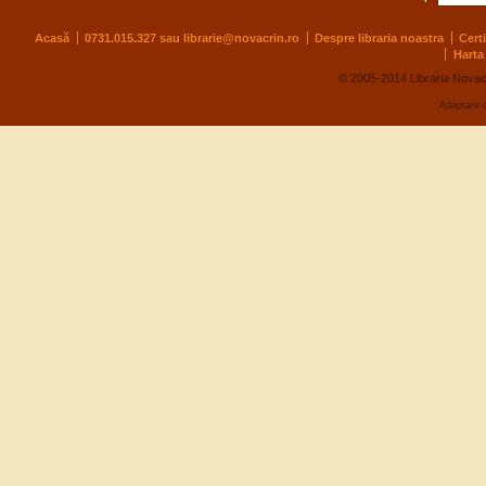
Acasă
0731.015.327 sau
librarie@novacrin.ro
Despre libraria noastra
Cert
Harta 
© 2005-2014 Libraria Novac
Adaptare 