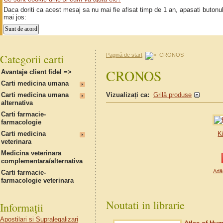
Daca doriti ca acest mesaj sa nu mai fie afisat timp de 1 an, apasati butonu
mai jos:
Categorii carti
Pagină de start
CRONOS
CRONOS
Avantaje client fidel =>
Carti medicina umana
Carti medicina umana
Vizualizați ca:
Grilă produse
alternativa
Carti farmacie-
farmacologie
Carti medicina
K
veterinara
Medicina veterinara
complementara/alternativa
Adău
Carti farmacie-
farmacologie veterinara
Noutati in librarie
Informații
Apostilari si Supralegalizari