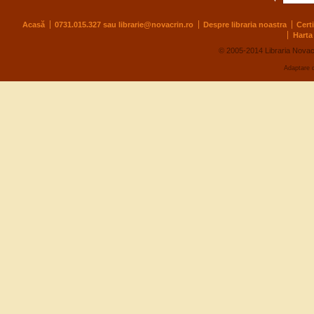
Acasă
0731.015.327 sau
librarie@novacrin.ro
Despre libraria noastra
Cert
Harta 
© 2005-2014 Libraria Novac
Adaptare 