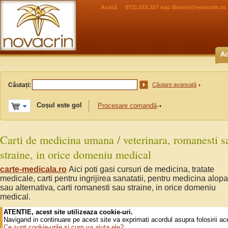
Acasă
0731.015.327 sau
librarie@novacrin.ro
Ac
Căutați:
Căutare avansată
Coșul este gol
Procesare comandă
Carti de medicina umana / veterinara, romanesti s
straine, in orice domeniu medical
carte-medicala.ro
Aici poti gasi cursuri de medicina, tratate
medicale, carti pentru ingrijirea sanatatii, pentru medicina alopa
sau alternativa, carti romanesti sau straine, in orice domeniu
medical.
ATENTIE, acest site utilizeaza cookie-uri.
Navigand in continuare pe acest site va exprimati acordul asupra folosirii ac
Ce sunt cookie-urile si cum va ajuta ele?