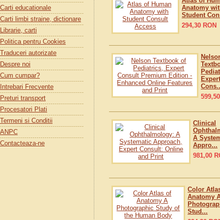
Atlas of Hu
Carti educationale
Anatomy wit
Student Cons
Carti limbi straine, dictionare
294,30
RON
Librarie, carti
Politica pentru Cookies
Traduceri autorizate
Nelso
Despre noi
Textb
Pediat
Cum cumpar?
Exper
Cons..
Intrebari Frecvente
599,50
Preturi transport
Procesatori Plati
Termeni si Conditii
Clinical
Ophthal
ANPC
A System
Contacteaza-ne
Appro...
981,00
R
Color Atla
Anatomy 
Photograp
Stud...