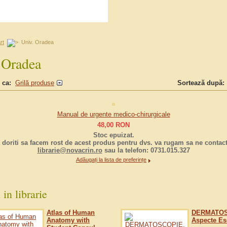
rt
Univ. Oradea
 Oradea
 ca:
Grilă produse
Sortează după:
Manual de urgente medico-chirurgicale
48,00
RON
Stoc epuizat.
 doriti sa facem rost de acest produs pentru dvs. va rugam sa ne contacta
librarie@novacrin.ro
sau la telefon:
0731.015.327
Adăugați la lista de preferințe
 in librarie
Atlas of Human
DERMATOS
Anatomy with
Aspecte Es