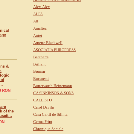
N
Alex-Alex
ALFA
All
Amaltea
inical
ogy
Antet
Arnette Blackwell
ASOCIATIA EUROPRESS
Barcharts
Briliant
ins &
n
Brumar
logic
Bucuresti
 of
..
Butterworth Heinemann
0
RON
CA SINKINSON & SONS
CALLISTO
Care
Carol Davila
 of the
Casa Cartii de Stiinta
sett...
Cerma Print
ON
Chronique Sociale