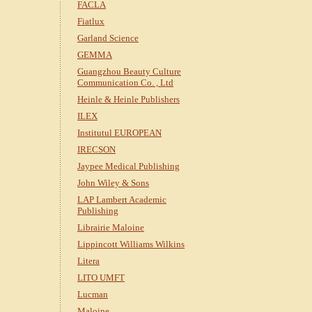
FACLA
Fiatlux
Garland Science
GEMMA
Guangzhou Beauty Culture
Communication Co. , Ltd
Heinle & Heinle Publishers
ILEX
Institutul EUROPEAN
IRECSON
Jaypee Medical Publishing
John Wiley & Sons
LAP Lambert Academic
Publishing
Librairie Maloine
Lippincott Williams Wilkins
Litera
LITO UMFT
Lucman
Maloine