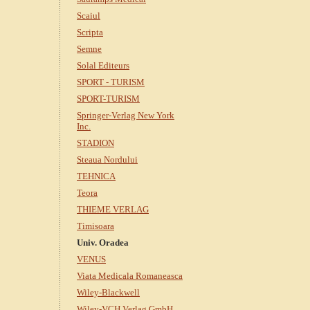
Scaiul
Scripta
Semne
Solal Editeurs
SPORT - TURISM
SPORT-TURISM
Springer-Verlag New York
Inc.
STADION
Steaua Nordului
TEHNICA
Teora
THIEME VERLAG
Timisoara
Univ. Oradea
VENUS
Viata Medicala Romaneasca
Wiley-Blackwell
Wiley-VCH Verlag GmbH