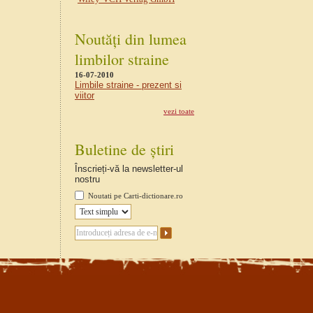
Noutăți din lumea
limbilor straine
16-07-2010
Limbile straine - prezent si
viitor
vezi toate
Buletine de știri
Înscrieți-vă la newsletter-ul
nostru
Noutati pe Carti-dictionare.ro