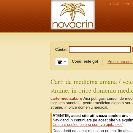
Acasă
0731.
Căutați:
Coșul este gol
Procesare co
Carti de medicina umana / vete
straine, in orice domeniu medi
carte-medicala.ro
Aici poti gasi cursuri de medi
ingrijirea sanatatii, pentru medicina alopata sau 
straine, in orice domeniu medical.
ATENTIE, acest site utilizeaza cookie-uri.
Navigand in continuare pe acest site va exprima
Ce sunt cookie-urile si cum va ajuta ele?
Daca doriti ca acest mesaj sa nu mai fie afisat