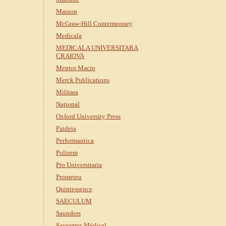
Masson
McGraw-Hill Contemporary
Medicala
MEDICALA UNIVERSITARA
CRAIOVA
Mentor Macro
Merck Publications
Militara
Naţional
Oxford University Press
Paideia
Performantica
Polirom
Pro Universitaria
Prometeu
Quintessence
SAECULUM
Saunders
Sauramps Médical