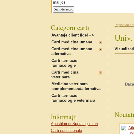
mai jos:
Categorii carti
Pagină de sta
Univ.
Avantaje client fidel =>
Carti medicina umana
Carti medicina umana
Vizualizați
alternativa
Carti farmacie-
farmacologie
Carti medicina
veterinara
Medicina veterinara
Daca
complementara/alternativa
Carti farmacie-
farmacologie veterinara
Noutati
Informații
Apostilari si Supralegalizari
Carti educationale