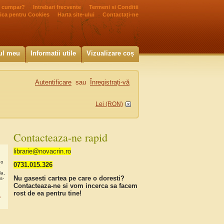
 cumpar?
Intrebari frecvente
Termeni si Conditii
tica pentru Cookies
Harta site-ului
Contactați-ne
ul meu
Informatii utile
Vizualizare coș
Autentificare
sau
Înregistrați-vă
Lei (RON)
Contacteaza-ne rapid
librarie@novacrin.ro
 o
0731.015.326
e
la,
Nu gasesti cartea pe care o doresti?
s-
Contacteaza-ne si vom incerca sa facem
rost de ea pentru tine!
a