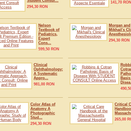
Student Consul...
141,70
RO
294,30
RON
Nelson
Morgan and
Textbook of
Mikhail's Cl
Pediatrics,
Anesthesiol
Expert
294,30
RON
Cons...
599,50
RON
Clinical
Robb
Ophthalmology:
Cotra
A Systematic
Patho
Appro...
Basis
Disea.
981,00
RON
490,5
Color Atlas of
Critical 
Anatomy A
Handbook
Photographic
Massachu
Stud...
265,00
R
294,30
RON