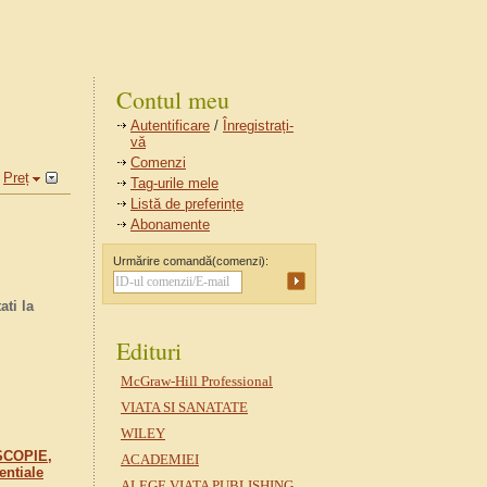
Contul meu
Autentificare
/
Înregistrați-
vă
Comenzi
Preț
Tag-urile mele
Listă de preferințe
Abonamente
Urmărire comandă(comenzi):
ti la
Edituri
McGraw-Hill Professional
VIATA SI SANATATE
WILEY
COPIE,
ACADEMIEI
entiale
ALEGE VIATA PUBLISHING