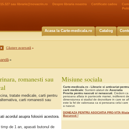
015.327 sau
librarie@novacrin.ro
Despre libraria noastra
Certificate cadou
Cum
Poli
Acasa la Carte-medicala.ro
Catalog
Cont
Căutare avansată
mandă
rinara, romanesti sau
Misiune sociala
cal
Carte-medicala.ro - Librarie si anticariat pentru
carti medicale:
Suntem alaturi de
Asociatia
Provita pentru nascuti si nenascuti
. Credem ca
cina, tratate medicale, carti pentru
persoana aflata in pantecele mamei, indiferent d
alternativa, carti romanesti sau
dimensiunea si stadiul de dezvoltare in care se af
este la fel de valoroasa ca si persoana celui care 
a nascut.
DONEAZA PENTRU ASOCIATIA PRO-VITA filial
Bucuresti !
ti acordul asupra folosirii acestora.
 timp de 1 an, apasati butonul de