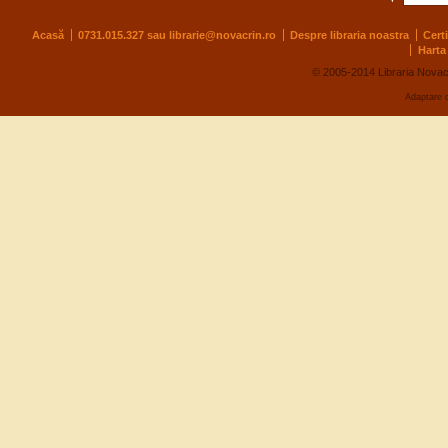
Acasă
0731.015.327 sau
librarie@novacrin.ro
Despre libraria noastra
Cert
Harta 
© 2005-2014 Libraria Novac
Adaptare 