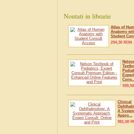
Noutati in librarie
Atlas of Hu
Anatomy wit
Student Cons
294,30
RON
Nelso
Textb
Pediat
Exper
Cons..
599,50
Clinical
Ophthal
A System
Appro...
981,00
R