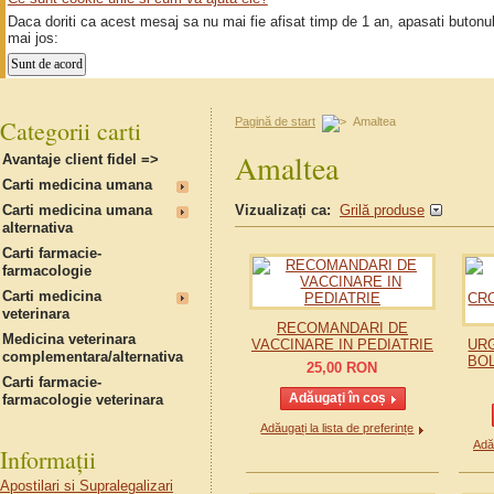
Daca doriti ca acest mesaj sa nu mai fie afisat timp de 1 an, apasati butonu
mai jos:
Categorii carti
Pagină de start
Amaltea
Amaltea
Avantaje client fidel =>
Carti medicina umana
Carti medicina umana
Vizualizați ca:
Grilă produse
alternativa
Carti farmacie-
farmacologie
Carti medicina
veterinara
RECOMANDARI DE
Medicina veterinara
VACCINARE IN PEDIATRIE
URG
complementara/alternativa
BOL
25,00
RON
Carti farmacie-
farmacologie veterinara
Adăugați la lista de preferințe
Adău
Informații
Apostilari si Supralegalizari