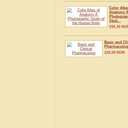
Color Atla
Anatomy 
Photograp
Stud...
294,30
RO
Basic and Cli
Pharmacolog
228,00
RON