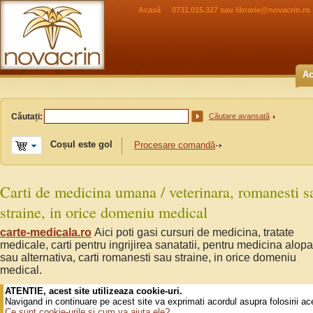
Acasă
0731.015.327 sau
librarie@novacrin.ro
Ac
Căutați:
Căutare avansată
Coșul este gol
Procesare comandă
Carti de medicina umana / veterinara, romanesti s
straine, in orice domeniu medical
carte-medicala.ro
Aici poti gasi cursuri de medicina, tratate
medicale, carti pentru ingrijirea sanatatii, pentru medicina alopa
sau alternativa, carti romanesti sau straine, in orice domeniu
medical.
ATENTIE, acest site utilizeaza cookie-uri.
Navigand in continuare pe acest site va exprimati acordul asupra folosirii ac
Ce sunt cookie-urile si cum va ajuta ele?