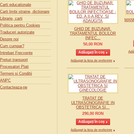
Carti educationale
Carti limbi straine, dictionare
Librarie, carti
MAN
Politica pentru Cookies
GHID DE BUZUNAR.
Traduceri autorizate
TRATAMENTUL BOLILOR
INFEC...
Despre noi
50,00
RON
Cum cumpar?
Adău
Intrebari Frecvente
Preturi transport
Adăugați la lista de preferințe
Procesatori Plati
Termeni si Conditii
ANPC
Contacteaza-ne
TRATAT DE
ULTRASONOGRAFIE IN
OBSTETRICA SI...
290,00
RON
Adăugați la lista de preferințe